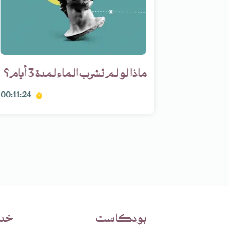
لأغنية
ماذا لو لم تشرب الماء لمدة 3 أيام؟
00:11:24
00:12:08
بودكاست
خد