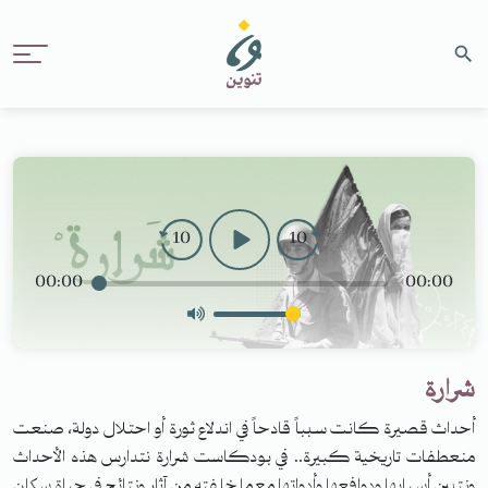
10
10
00:00
00:00
شرارة
أحداث قصيرة كانت سبباً قادحاً في اندلاع ثورة أو احتلال دولة، صنعت
منعطفات تاريخية كبيرة.. في بودكاست شرارة نتدارس هذه الأحداث
ونتبين أسبابها ودوافعها وأدواتها مع ما خلفته من آثار ونتائج في حياة سكان