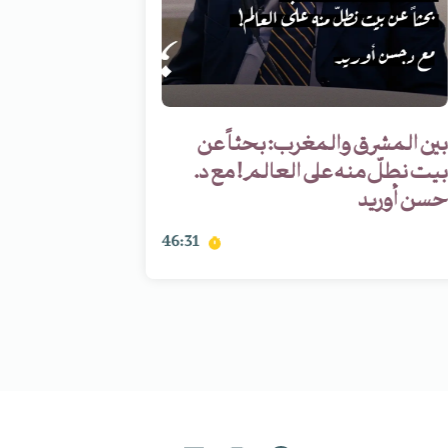
بين المشرق والمغرب: بحثاً عن
البطولة في
بيت نطلّ منه على العالم! مع د.
أحاديث في
حسن أوريد
عادي
46:31