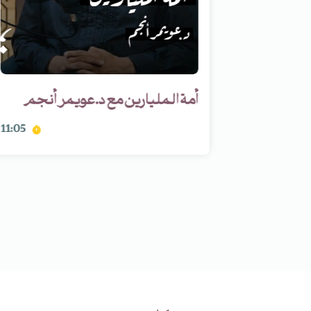
 القديمي
أمة المليارين مع د.عويمر أنجم
11:05
01:39:48