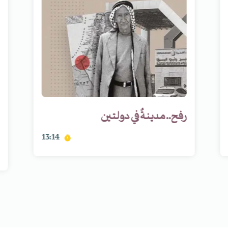
رفح.. مدينةٌ في دولتين
13:14