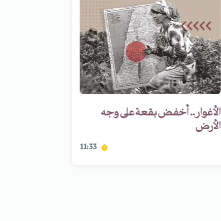
الأغوار.. أخفض بقعة على وجه
جبل عامل 
الأرض
لعملة واح
11:33