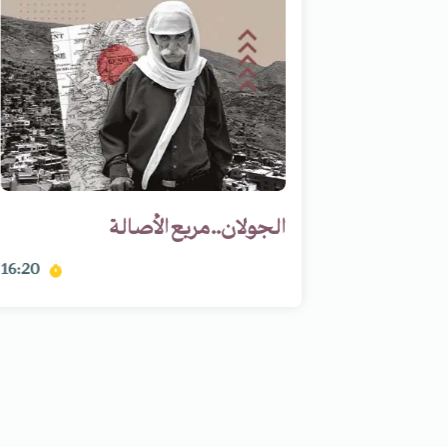
ي أراض
الجولان.. مربع الأصالة
16:20
17:54