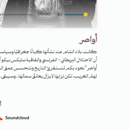
00:00
أواصر
كانت بلاد الشام عند نشأتها كيانًا جغرافيًا وسياسيً
أن الاحتلال البريطاني- الفرنسي واتفاقية سايكس بيكو
أواصر" نعود بكم لنستقرئ التاريخ ونتحسس عمق الجذو
لهمُ الغريب، لكن ترابها لا يزال يعانقُ سمائها.. وسيبقى.
ا
Soundcloud