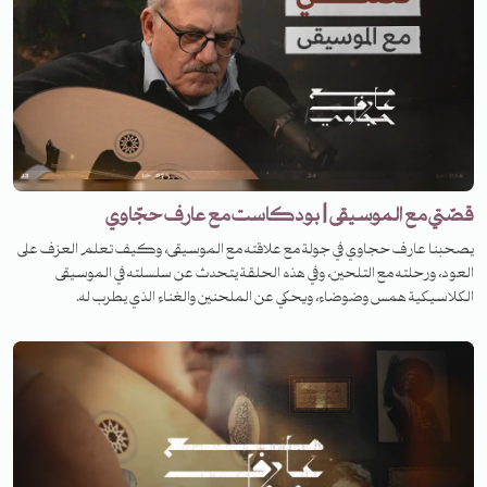
قصّتي مع الموسيقى | بودكاست مع عارف حجّاوي
يصحبنا عارف حجاوي في جولة مع علاقته مع الموسيقى، وكيف تعلم العزف على
العود، ورحلته مع التلحين، وفي هذه الحلقة يتحدث عن سلسلته في الموسيقى
الكلاسيكية همس وضوضاء، ويحكي عن الملحنين والغناء الذي يطرب له.