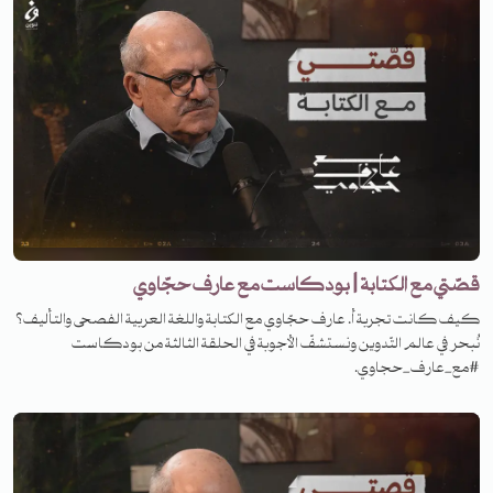
قصّتي مع الكتابة | بودكاست مع عارف حجّاوي
كيف كانت تجربة أ. عارف حجّاوي مع الكتابة واللغة العربية الفصحى والتأليف؟
نُبحر في عالم التّدوين ونستشفّ الأجوبة في الحلقة الثالثة من بودكاست
#مع_عارف_حجاوي.