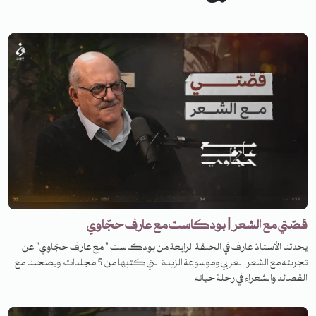
قصّتي مع الشعر | بودكاست مع عارف حجّاوي
يحدثنا الأستاذ عارف في الحلقة الرابعة من بودكاست " مع عارف حجّاوي" عن
تجربته مع الشعر العربي وموسوعة الزبدة التي كتبها من 5 مجلدات، ويصحبنا مع
القصائد والشعراء في رحلة حياته