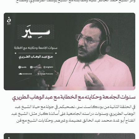
وأثر الشيخ حمد الجاسر عليه، ومقابلته مع الشيخ يوسف القرضاوي، ومفتاح
شخصية الشيخ صالح الحصين، وعن التشتت في الحياة العلمية، وكيف ينظر
لخريف العمر؟
سنوات الجامعة وحكايته مع الخطابة مع عبد الوهاب الطريري
في الحلقة الثانية من بودكاست سير، نصحبكم في جولة مع حياة الشيخ عبد
الوهاب الطريري، وسنوات دراسته الجامعية على أساتذة كبار مثل: الشيخ عبد
الفتاح أبو غدة، محمد عبد الخالق عضيمة، وغيرهم. وحكايات الشيخ مع فن
الخطابة ورأيه في خطب الجمعة وتحليله لمرحلة الصحوة، ووصف الشيخ الطريري
لمفتاح شخصية الشيخ ناصر الدين الألباني.