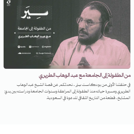
من الطفولة إلى الجامعة مع عبد الوهاب الطريري
في حلقتنا الأولى من بودكاست سِيَر.. نحدثكم عن قصة الشيخ عبدالوهاب
الطريري ومسيرة حياته منذ الطفولة إلى المراهقة وسنوات الجامعة ودراسته بين يديّ
المشايخ.. قطعة من التاريخ الثقافي للدعوة في السعودية.