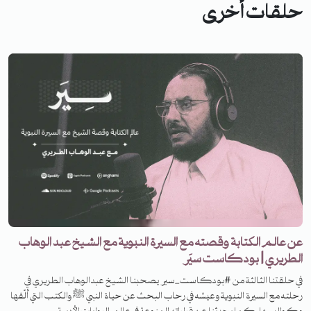
حلقات أخرى
عن عالم الكتابة وقصته مع السيرة النبوية مع الشيخ عبد الوهاب
الطريري | بودكاست سيَر
في حلقتنا الثالثة من #بودكاست_سير يصحبنا الشيخ عبدالوهاب الطريري في
رحلته مع السيرة النبوية وعيشه في رحاب البحث عن حياة النبي ﷺ والكتب التي ألّفها