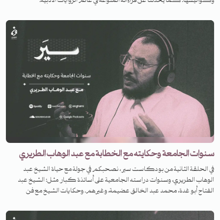
وكواليسها. كما يحدثنا عن قراءاته المنوعة في عالم الروايات الأدبية.
سنوات الجامعة وحكايته مع الخطابة مع عبد الوهاب الطريري
في الحلقة الثانية من بودكاست سير، نصحبكم في جولة مع حياة الشيخ عبد
الوهاب الطريري، وسنوات دراسته الجامعية على أساتذة كبار مثل: الشيخ عبد
الفتاح أبو غدة، محمد عبد الخالق عضيمة، وغيرهم. وحكايات الشيخ مع فن
الخطابة ورأيه في خطب الجمعة وتحليله لمرحلة الصحوة، ووصف الشيخ الطريري
لمفتاح شخصية الشيخ ناصر الدين الألباني.