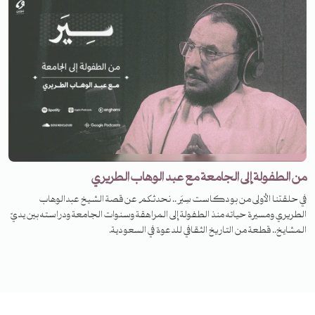
من الطفولة إلى الجامعة مع عبد الوهاب الطريري
في حلقتنا الأولى من بودكاست سِيَر.. نحدثكم عن قصة الشيخ عبدالوهاب
الطريري ومسيرة حياته منذ الطفولة إلى المراهقة وسنوات الجامعة ودراسته بين يديّ
المشايخ.. قطعة من التاريخ الثقافي للدعوة في السعودية.