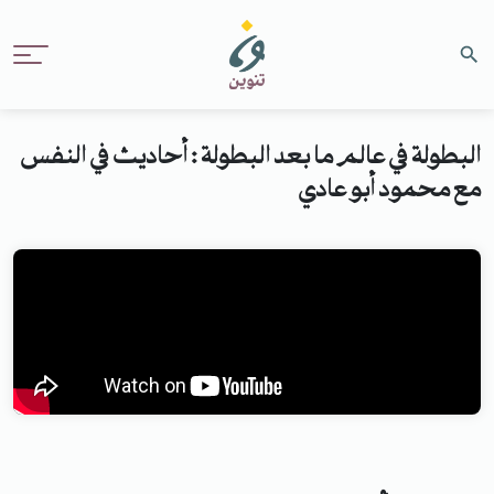
البطولة في عالم ما بعد البطولة : أحاديث في النفس
مع محمود أبو عادي