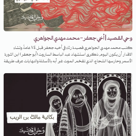
وحي القصيد | أخي جعفر- محمد مهدي الجواهري
كتب محمد مهدي الجواهري قصيدة رثاء في أخيه جعفر قبل ٧٤ عاماً، وتشاء
الاقدار أن يكون اليوم ذكرى استشهاد عبد الباسط الساروت (أبو جعفر) ابن الثورة
الأسمر وحارسها الشجاع، الذي تقحّم الموت غير آبه بالأسئلة والنهايات عرف طريقة
الواضح فمشى فيه شجاعاً وظلّت جراحه بعد رحيله تسائل عن الثأر وتستفهم.