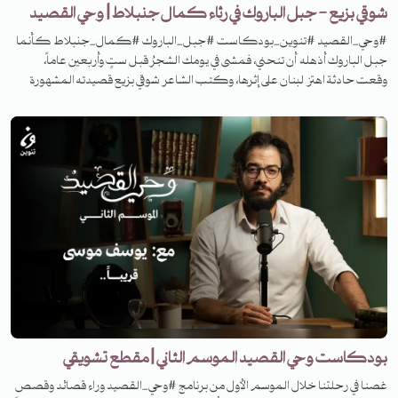
شوقي بزيع - جبل الباروك في رثاء كمال جنبلاط | وحي القصيد
#وحي_القصيد #تنوين_بودكاست #جبل_الباروك #كمال_جنبلاط كأنما
جبل الباروك أذهله أن تنحني، فمشى في يومك الشجرُ قبل ستٍ وأربعين عاماً،
وقعت حادثة اهتز لبنان على إثرها، وكتب الشاعر شوقي بزيع قصيدته المشهورة
"جبل الباروك" في هذه الحادثة! ما هي الحادثة، وكيف كان أثرها، وما هي
القصيدة؟ تابعوا الحلقة من الموسم الثاني من برنامج وحي القصيد.
بودكاست وحي القصيد الموسم الثاني | مقطع تشويقي
غصنا في رحلتنا خلال الموسم الأول من برنامج #وحي_القصيد وراء قصائد وقصص