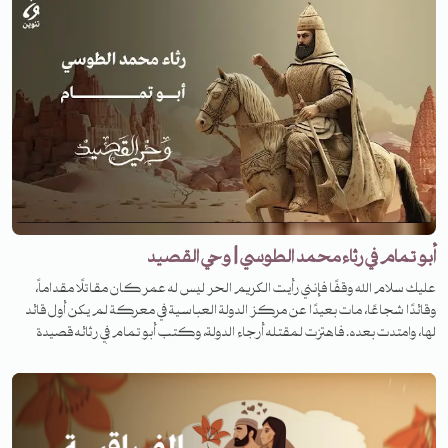
أبو تمام في رثاء محمد الطوسي | وحي القصيد
عليك سلام الله وقفًا فإنني رأيت الكريم الحر ليس له عمر كان مقاتلًا مقداماً،
وقائدًا شجاعًا، مات بعيدًا عن مركز الدولة العباسية في معركة لم يكن أول قائد
لها، وامتدت بعده. فاهتزت لمقتله أرجاء الدولة، وكتب أبو تمام في رثائه قصيدة
خلدت ذكره على مر الزمان، فمن هو هذا القائد، وفي أي معركة قُتل، وما هي
القصيدة؟ لمعرفة القصة تابعونا على منصات تنوين بودكاست في برنامج وحي
القصيد.