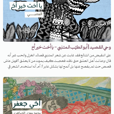
وحي القصيد | أبو الطيّب المتنبي - يا أخت خير أخ
على النقيض من الشائع فقد غابت عن شعر المتنبي قصائد الغزل والحب غير أنه
قال: وعذلت أهل العشق حتى ذقته فعجبت كيف يموت من لا يعشق ؟فهل عاش
قصص حبّ لم يفصح عنها بل ألمح لها بشكل عابر؟، أم أنه استخدم الشعر في
سعيه إلى المجد. في هذه الحلقة من برنامج #وحي_القصيد نحاول أن نتحدث عن هذا
الجانب من حياة المتنبي، والحكم النهائي لكم.