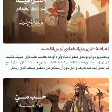
الفراقية - ابن زريق البغدادي | وحي القصيد
ودعته وبودي لو يودعني صفو الحياة وأنّي لا أودعه كُتب عليه فراق حبيبته، فكبت
ابن زريق البغدادي قصيدة تلامس شغاف القلب، وتزرع حزنًا شفيفًا في عمق الروح،
لم يصل إلينا عنه غيرها. ورحل دون أن يتمكن من تحقيق مسعاه الذي ارتحل
لأجله. فما هي القصة وفي أي ظرف كُتبت القصيدة؟ لمعرفة القصة تابعونا على
منصات تنوين بودكاست في برنامج وحي القصيد. للرعاية والإعلان الرجاء التواصل
عبر البريد الآتي: ads@tanwenmedia.com لزيارة موقعنا:
https://www.tanwenmedia.com/ تابعونا عبر شبكات التواصل الاجتماعي
Facebook: https://www.facebook.com/Tanwenmedia İnstagram:
https://www.instagram.com/tanwenmedia Twitter:
https://twitter.com/Tanwenmedia Soundcloud: