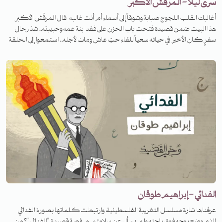
سرى ليلاً - المرقّش الأكبر
أغالبك القلب اللجوج صبابة وشوقاً إلى أسماء أم أنت غالبه قال المرقِّش الأكبر
هذا البيت ضمن قصيدة فتحت باب الحزن على فقد ابنة عمه وحبيبته.. شدّ رحال
سفرٍ كان الأخير في حياته سعياً للقاء حبّ عاش ومات لأجله.. استمعوا إلى الحلقة
لتعرفوا قصته.
الفدائي - إبراهيم طوقان
عرفناها شارة مسلسل التغريبة الفلسطينية، وارتبطت كلماتها بصورة الفدائي
الذي وضع روحه فوق راحته ولم يسأل عن سلامته. ما قصة قصيدة "الفدائي"؟ من