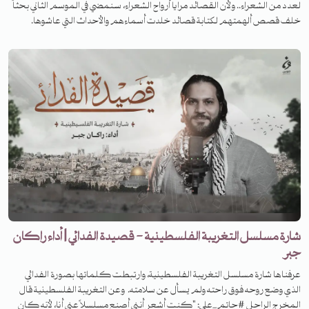
لعدد من الشعراء.. ولأن القصائد مرايا أرواح الشعراء، سنمضي في الموسم الثاني بحثاً
خلف قصص ألهمتهم لكتابة قصائد خلدت أسماءهم والأحداث التي عاشوها.
انتظرونا في حلقات جديدة مع يوسف موسى عبر قناتنا على يوتيوب أو حساباتنا على
منصات البودكاست
شارة مسلسل التغريبة الفلسطينية - قصيدة الفدائي | أداء راكان
جبر
عرفناها شارة مسلسل التغريبة الفلسطينية، وارتبطت كلماتها بصورة الفدائي
الذي وضع روحه فوق راحته ولم يسأل عن سلامته. وعن التغريبة الفلسطينية قال
المخرج الراحل #حاتم_علي: "كنت أشعر أنني أصنع مسلسلاً عني أنا، لأنه كان