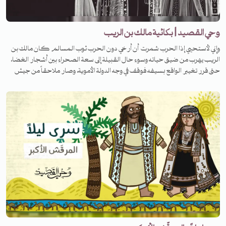
وحي القصيد | بكائية مالك بن الريب
وإني لأستحيي إذا الحرب شمرت أن أرخي دون الحرب ثوب المسالم كان مالك بن
الريب يهرب من ضيق حياته وسوء حال القبيلة إلى سعة الصحراء بين أشجار الغضا،
حتى قرر تغيير الواقع بسيفه فوقف في وجه الدولة الأموية، وصار ملاحقاً من جيش
معاوية بن أبي سفيان.. لكنّ حاله هذا لم يدم فانقلبت حياته رأساً على عقب بعد
لقائه سعيداً بن عثمان. استمعوا إلى الحلقة لتعرفوا قصته.