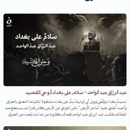
عبد الرزاق عبد الواحد - سلام على بغداد | وحي القصيد
نسيتُ بغداد وَيْلُمِّي وويل أبي لو ليلة ً بِتُّ عن بغداد مشغولا لكثرة ما التصق بالعراق
وأحبه، أُطلق عليه "شاعر الأرض"، لكن الفراق عن الأرض كان قدرًا لم يستطع منه
الفكاك، فكتب عبد الرزاق عبد الواحد قصائد كثيرة عن عذابات بُعده عن العراق،
لم تخلُ من الحزن العميق الواضح، فما هي قصته، وعن أي قصيدة سنتحدث؟