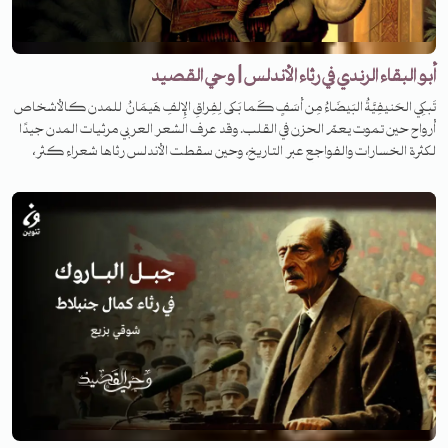
أبو البقاء الرندي في رثاء الأندلس | وحي القصيد
تَبكِي الحَنيفِيَّةُ البَيضَاءُ مِن أَسَفٍ كَما بَكى لِفِراقِ الإِلفِ هَيمَانُ للمدن كالأشخاص
أرواح حين تموت يعمّ الحزن في القلب. وقد عرف الشعر العربي مرثيات المدن جيدًا
لكثرة الخسارات والفواجع عبر التاريخ، وحين سقطت الأندلس رثاها شعراء كثر،
سنحكي قصة واحدة من أشهرها. فمن هو شاعرنا اليوم، وما هي القصة وراء كتابة
القصيدة؟