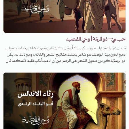
https://soundcloud.com/tanwenmedia
حب ميّ - ذو الرمّة | وحي القصيد
ما بال عينيك منها الماء ينسكب كأنه من كلىً مفرية سربُ شاعر يصف انصباب
دمع العين بهذا الوصف هو شاعر يمتلك مفاتيح الشعر والكلام، ومع ذلك لم يكن
ذو الرمة يُذكر بين فحول الشعر على الرغم من أن الحبّ أذاب قلبه، لأنه كما قال
له الفرزدق: أكثر من وصف الإبل والطبيعة. لكنّ حبه الكبير وصل إلى طريق مسدود.
فما هي القصة؟ لمعرفة القصة تابعونا على منصات تنوين بودكاست في برنامج
وحي القصيد.