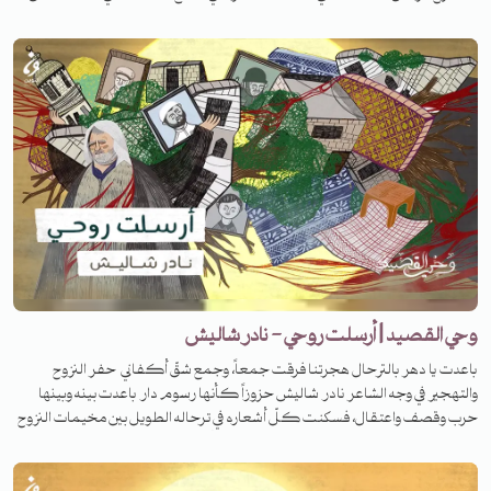
هناك تقاطعات كبيرة بين هؤلاء الناس، وبيني كشخص. وبطبيعة الحال كان
هناك تماثل بين المؤلف وبين موضوعه.. صحيح أن العمل يحاكي مأساة
الفلسطينيين، ولكن باعتبار أنني نزحت أصلاً من الجولان، فقد مررت بتجربة مشابهة،
وطفولتي وشبابي قضيتهما بالتصاق شديد مع أصدقاء فلسطينيين."
وحي القصيد | أرسلت روحي - نادر شاليش
باعدت يا دهر بالترحال هجرتنا فرقت جمعاً، وجمع شقّ أكفاني حفر النزوح
والتهجير في وجه الشاعر نادر شاليش حزوزاً كأنها رسوم دار باعدت بينه وبينها
حرب وقصف واعتقال، فسكنت كلّ أشعاره في ترحاله الطويل بين مخيمات النزوح
وبلدان اللجوء. فما قصة قصيدته الشهيرة باسم أرسلت روحي؟ تابعوا الحلقة
كاملة مع يوسف موسى .