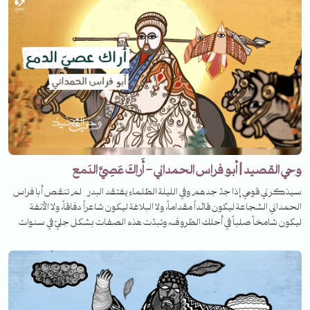
وحي القصيد | أبو فراس الحمداني - أَراكَ عَصِيَّ الدَمع
سيذكرني قومي إذا جدّ جدهم وفي الليلة الظلماء يفتقد البدر لم تنقص أبا فراس
الحمداني الشجاعة ليكون قائداً مقداماً، ولا البلاغة ليكون شاعراً دفاقاً، ولا الأنفة
ليكون شامخاً صلباً في أحلك الظروف، وتبدّت هذه الصفات بشكل جليّ في سنوات
اعتقاله في قسطنطينية ليكتب واحدة من أشهر وأجمل قصائده الرومية.. ما القصة
وراءها؟ تابعوا الحلقة من برنامج وحي القصيد.