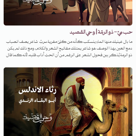
حب ميّ - ذو الرمّة | وحي القصيد
ما بال عينيك منها الماء ينسكب كأنه من كلىً مفرية سربُ شاعر يصف انصباب
دمع العين بهذا الوصف هو شاعر يمتلك مفاتيح الشعر والكلام، ومع ذلك لم يكن
ذو الرمة يُذكر بين فحول الشعر على الرغم من أن الحبّ أذاب قلبه، لأنه كما قال
له الفرزدق: أكثر من وصف الإبل والطبيعة. لكنّ حبه الكبير وصل إلى طريق مسدود.
فما هي القصة؟ لمعرفة القصة تابعونا على منصات تنوين بودكاست في برنامج
وحي القصيد.