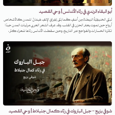
أبو البقاء الرندي في رثاء الأندلس | وحي القصيد
تَبكِي الحَنيفِيَّةُ البَيضَاءُ مِن أَسَفٍ كَما بَكى لِفِراقِ الإِلفِ هَيمَانُ للمدن كالأشخاص
أرواح حين تموت يعمّ الحزن في القلب. وقد عرف الشعر العربي مرثيات المدن جيدًا
لكثرة الخسارات والفواجع عبر التاريخ، وحين سقطت الأندلس رثاها شعراء كثر،
سنحكي قصة واحدة من أشهرها. فمن هو شاعرنا اليوم، وما هي القصة وراء كتابة
القصيدة؟
شوقي بزيع - جبل الباروك في رثاء كمال جنبلاط | وحي القصيد