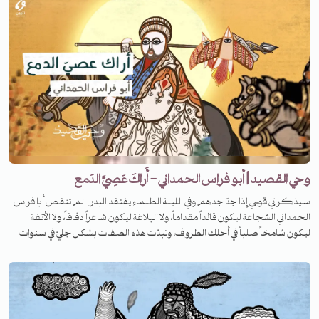
وحي القصيد | أبو فراس الحمداني - أَراكَ عَصِيَّ الدَمع
سيذكرني قومي إذا جدّ جدهم وفي الليلة الظلماء يفتقد البدر لم تنقص أبا فراس
الحمداني الشجاعة ليكون قائداً مقداماً، ولا البلاغة ليكون شاعراً دفاقاً، ولا الأنفة
ليكون شامخاً صلباً في أحلك الظروف، وتبدّت هذه الصفات بشكل جليّ في سنوات
اعتقاله في قسطنطينية ليكتب واحدة من أشهر وأجمل قصائده الرومية.. ما القصة
وراءها؟ تابعوا الحلقة من برنامج وحي القصيد.