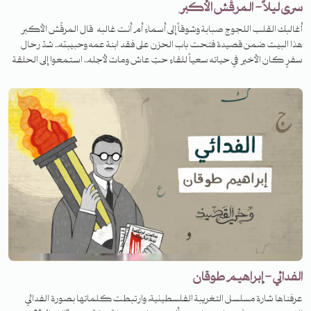
سرى ليلاً - المرقّش الأكبر
أغالبك القلب اللجوج صبابة وشوقاً إلى أسماء أم أنت غالبه قال المرقِّش الأكبر
هذا البيت ضمن قصيدة فتحت باب الحزن على فقد ابنة عمه وحبيبته.. شدّ رحال
سفرٍ كان الأخير في حياته سعياً للقاء حبّ عاش ومات لأجله.. استمعوا إلى الحلقة
لتعرفوا قصته.
الفدائي - إبراهيم طوقان
عرفناها شارة مسلسل التغريبة الفلسطينية، وارتبطت كلماتها بصورة الفدائي