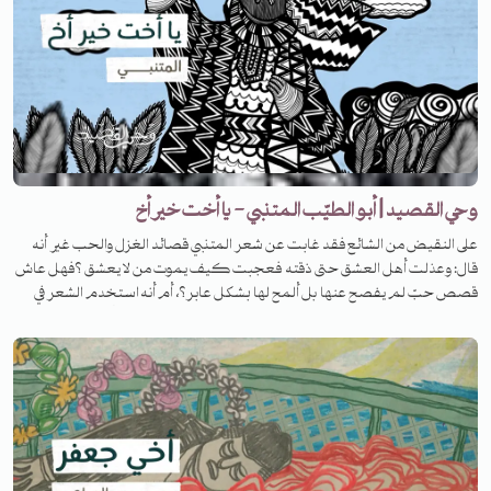
وحي القصيد | أبو الطيّب المتنبي - يا أخت خير أخ
على النقيض من الشائع فقد غابت عن شعر المتنبي قصائد الغزل والحب غير أنه
قال: وعذلت أهل العشق حتى ذقته فعجبت كيف يموت من لا يعشق ؟فهل عاش
قصص حبّ لم يفصح عنها بل ألمح لها بشكل عابر؟، أم أنه استخدم الشعر في
سعيه إلى المجد. في هذه الحلقة من برنامج #وحي_القصيد نحاول أن نتحدث عن هذا
الجانب من حياة المتنبي، والحكم النهائي لكم.