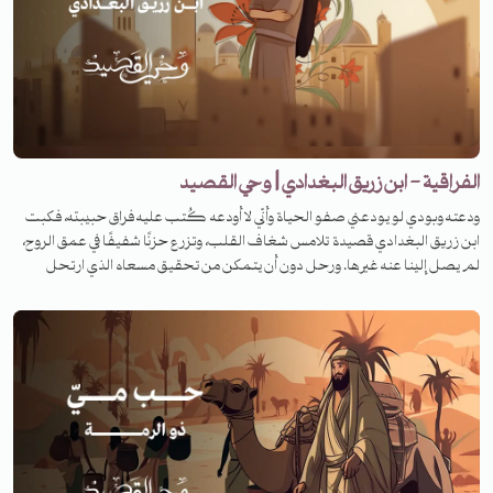
الفراقية - ابن زريق البغدادي | وحي القصيد
ودعته وبودي لو يودعني صفو الحياة وأنّي لا أودعه كُتب عليه فراق حبيبته، فكبت
ابن زريق البغدادي قصيدة تلامس شغاف القلب، وتزرع حزنًا شفيفًا في عمق الروح،
لم يصل إلينا عنه غيرها. ورحل دون أن يتمكن من تحقيق مسعاه الذي ارتحل
لأجله. فما هي القصة وفي أي ظرف كُتبت القصيدة؟ لمعرفة القصة تابعونا على
منصات تنوين بودكاست في برنامج وحي القصيد. للرعاية والإعلان الرجاء التواصل
عبر البريد الآتي: ads@tanwenmedia.com لزيارة موقعنا:
https://www.tanwenmedia.com/ تابعونا عبر شبكات التواصل الاجتماعي
Facebook: https://www.facebook.com/Tanwenmedia İnstagram:
https://www.instagram.com/tanwenmedia Twitter:
https://twitter.com/Tanwenmedia Soundcloud:
https://soundcloud.com/tanwenmedia