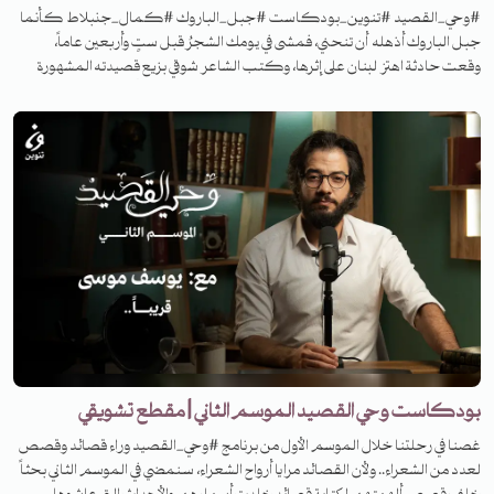
#وحي_القصيد #تنوين_بودكاست #جبل_الباروك #كمال_جنبلاط كأنما
جبل الباروك أذهله أن تنحني، فمشى في يومك الشجرُ قبل ستٍ وأربعين عاماً،
وقعت حادثة اهتز لبنان على إثرها، وكتب الشاعر شوقي بزيع قصيدته المشهورة
"جبل الباروك" في هذه الحادثة! ما هي الحادثة، وكيف كان أثرها، وما هي
القصيدة؟ تابعوا الحلقة من الموسم الثاني من برنامج وحي القصيد.
بودكاست وحي القصيد الموسم الثاني | مقطع تشويقي
غصنا في رحلتنا خلال الموسم الأول من برنامج #وحي_القصيد وراء قصائد وقصص
لعدد من الشعراء.. ولأن القصائد مرايا أرواح الشعراء، سنمضي في الموسم الثاني بحثاً