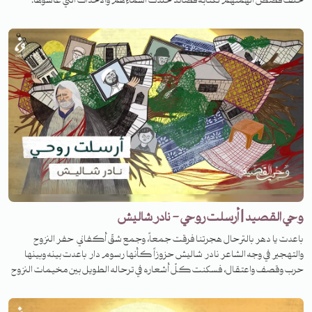
خلف قصص ألهمتهم لكتابة قصائد خلدت أسماءهم والأحداث التي عاشوها.
انتظرونا في حلقات جديدة مع يوسف موسى عبر قناتنا على يوتيوب أو حساباتنا على
منصات البودكاست
وحي القصيد | أرسلت روحي - نادر شاليش
باعدت يا دهر بالترحال هجرتنا فرقت جمعاً، وجمع شقّ أكفاني حفر النزوح
والتهجير في وجه الشاعر نادر شاليش حزوزاً كأنها رسوم دار باعدت بينه وبينها
حرب وقصف واعتقال، فسكنت كلّ أشعاره في ترحاله الطويل بين مخيمات النزوح
وبلدان اللجوء. فما قصة قصيدته الشهيرة باسم أرسلت روحي؟ تابعوا الحلقة
كاملة مع يوسف موسى .