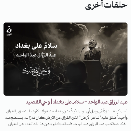
حلقات أخرى
عبد الرزاق عبد الواحد - سلام على بغداد | وحي القصيد
نسيتُ بغداد وَيْلُمِّي وويل أبي لو ليلة ً بِتُّ عن بغداد مشغولا لكثرة ما التصق بالعراق
وأحبه، أُطلق عليه "شاعر الأرض"، لكن الفراق عن الأرض كان قدرًا لم يستطع منه
الفكاك، فكتب عبد الرزاق عبد الواحد قصائد كثيرة عن عذابات بُعده عن العراق،
لم تخلُ من الحزن العميق الواضح، فما هي قصته، وعن أي قصيدة سنتحدث؟