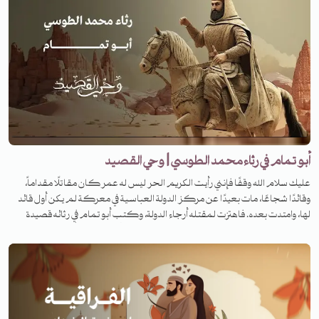
أبو تمام في رثاء محمد الطوسي | وحي القصيد
عليك سلام الله وقفًا فإنني رأيت الكريم الحر ليس له عمر كان مقاتلًا مقداماً،
وقائدًا شجاعًا، مات بعيدًا عن مركز الدولة العباسية في معركة لم يكن أول قائد
لها، وامتدت بعده. فاهتزت لمقتله أرجاء الدولة، وكتب أبو تمام في رثائه قصيدة
خلدت ذكره على مر الزمان، فمن هو هذا القائد، وفي أي معركة قُتل، وما هي
القصيدة؟ لمعرفة القصة تابعونا على منصات تنوين بودكاست في برنامج وحي
القصيد.