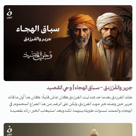
جرير والفَرَزدق - سباق الهجاء | وحي القصيد
هلك الفرزدق بعدما جدعته ليت الفرزدق كان عاش قليلًا كان هذا أول ما قاله
جرير حين وصله خبر موت الفرزدق، ولكن على الرغم من هذا الصراع المحموم في
الهجاء، والممتد لسنوات طويلة بينهما، لكنه وبعد استيعاب الخبر، رثاه بقصيدة
ينضح منها حزن كبير. فما هي القصة؟ لمعرفة القصة تابعونا على منصات تنوين
بودكاست في برنامج وحي القصيد.