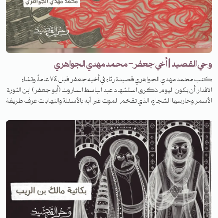
وحي القصيد | أخي جعفر- محمد مهدي الجواهري
كتب محمد مهدي الجواهري قصيدة رثاء في أخيه جعفر قبل ٧٤ عاماً، وتشاء
الاقدار أن يكون اليوم ذكرى استشهاد عبد الباسط الساروت (أبو جعفر) ابن الثورة
الأسمر وحارسها الشجاع، الذي تقحّم الموت غير آبه بالأسئلة والنهايات عرف طريقة
الواضح فمشى فيه شجاعاً وظلّت جراحه بعد رحيله تسائل عن الثأر وتستفهم.