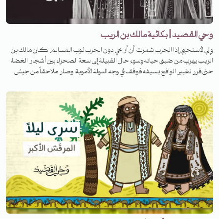
وحي القصيد | بكائية مالك بن الريب
وإني لأستحيي إذا الحرب شمرت أن أرخي دون الحرب ثوب المسالم كان مالك بن
الريب يهرب من ضيق حياته وسوء حال القبيلة إلى سعة الصحراء بين أشجار الغضا،
حتى قرر تغيير الواقع بسيفه فوقف في وجه الدولة الأموية، وصار ملاحقاً من جيش
معاوية بن أبي سفيان.. لكنّ حاله هذا لم يدم فانقلبت حياته رأساً على عقب بعد
لقائه سعيداً بن عثمان. استمعوا إلى الحلقة لتعرفوا قصته.