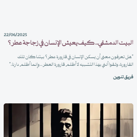
22/06/2025
البيت الدمشقي.. كيف يعيش الإنسان في زجاجة عطر؟
"هل تعرفون معنى أن يسكن الإنسان في قارورة عطر؟ بيتنا كان تلك
القارورة، وثقوا أنني بهذا التشبيه لا أظلم قارورة العطر.. وإنما أظلم دارنا."
فريق تنوين