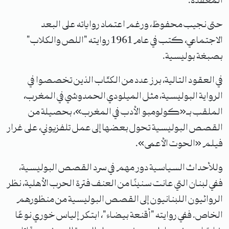
المعقدة.
حتى نجيب محفوظ، ورغم اعتماد رواياته على البعد
الاجتماعي، كتب في عام 1961 روايته "اللص والكلاب"
بصبغة بوليسية.
في العقود التالية، برز عدد من الكتّاب الذين تخصصوا في
الرواية البوليسية، مثل الميلودي الحمدوشي في المغرب،
الملقب بـ«كولومبو الأدب في المغرب»، بحصيلة من
القصص البوليسية تحول بعضها إلى عمل تلفزيوني، على غرار
فيلم «الحوت الأعمى».
وللأحداث السياسية دور مهم في سرد القصص البوليسية،
ففي لبنان التي عانت سنينًا من العنف فترة الحرب الأهلية، نظر
الروائيون اللبنانيون إلى القصص البوليسية من منظورهم
الخاص. ففي روايته "أقنعة بيضاء"، ابتكر إلياس خوري نوعًا