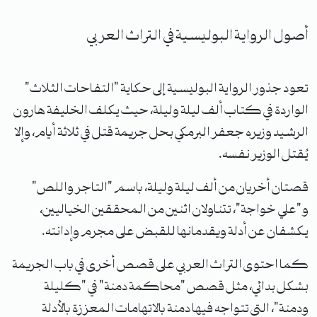
أصول الرواية البوليسية في التراث العربي
تعود جذور الرواية البوليسية إلى حكاية "التفاحات الثلاث"
الواردة في كتاب ألف ليلة وليلة، حيث يكلف الخليفة هارون
الرشيد وزيره جعفر البرمكي بحل جريمة قتل في ثلاثة أيام، وإلا
يُقتل الوزير نفسه.
قصتان أخريان من ألف ليلة وليلة، باسم "التاجر واللص"
و"علي خواجة"، تتناولان اثنين من المحققين الخياليين،
يكشفان عن أدلة ويقدمانها للقبض على مجرم وإدانته.
كما احتوى التراث العربي على قصص أخرى في باب الجريمة
بشكل بدائي، مثل قصص "محاكمة دمنة" في "كليلة
ودمنة"، التي تتواجه فيها دمنة بالاتهامات المعززة بالأدلة