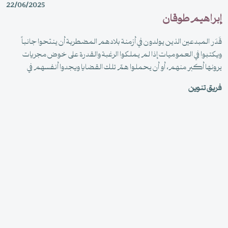
22/06/2025
إبراهيم طوقان
قَدَر المبدعين الذين يولدون في أزمنة بلادهم المضطربة أن ينتحوا جانباً
ويكتبوا في العموميات إذا لم يملكوا الرغبة والقدرة على خوض مجريات
يرونها أكبر منهم، أو أن يحملوا همّ تلك القضايا ويجدوا أنفسهم في
خضم الأحداث مستغلين إبداعهم للتأريخ والتوثيق وإشعال الهمم وفضح
فريق تنوين
المتورطين.