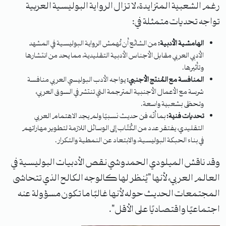
رغم الشعبية المتزايدة، لا تزال الرواية البوليسية العربية
تواجه تحديات متمثلة في:
الهامشية الأدبية:
من الشائع أن تُهمش الرواية البوليسية في المشهد
الأدبي العربي مقابل الأجناس الأدبية التقليدية، مما يحد من انتشارها
وتأثيرها.
المنافسة مع المُنتج الأجنبي:
يواجه الأدب البوليسي العربي منافسة
شرسة مع الأعمال الأجنبية المترجمة التي تنتشر في السوق العربي،
وتحظى بشعبية واسعة.
تحديات فنية:
بما أنّه فن حديث نسبيًا ولم يجد الاهتمام العربي
التقليدي، يفتقر عدد من الكُتّاب إلى الوسائل اللازمة لتطوير مهاراتهم
في بناء الحبكة البوليسية، والابتعاد عن النمطية والتكرار.
وقد ناقش الميلودي الحمدوشي نقص الأدبيات البوليسية في
العالم العربي، لأنها "يُنظر لها كالوجه الكالح الذي تتحاشى
المجتمعات الحديث حوله لأنها غالبًا ما تكون مسؤولة عنه
اجتماعيًا واقتصاديًا على الأقل".