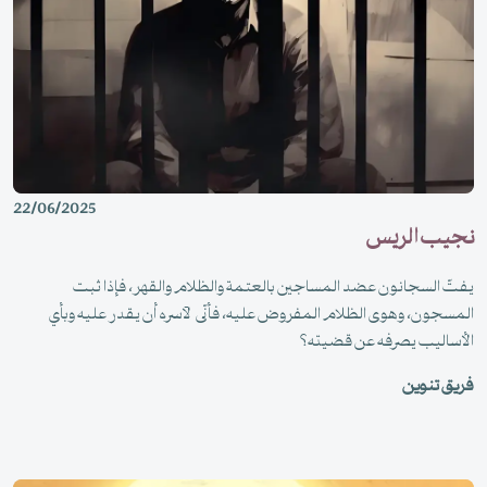
22/06/2025
نجيب الريس
يفتّ السجانون عضد المساجين بالعتمة والظلام والقهر، فإذا ثبت
المسجون، وهوى الظلام المفروض عليه، فأنّى لآسره أن يقدر عليه وبأي
الأساليب يصرفه عن قضيته؟
فريق تنوين