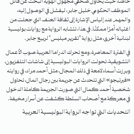
خاصًا، حيث يحاول صحفي مجهول الهوية البحث عن قاتل
الموظف الحكومي خليل جابر، ليفشل في الوصول إليه،
والمهم عند إلياس الإشارة إلى ثقافة العنف التي جعلت من
اغتياله أمرًا ممكنًا. في هذا، تتشابه الرواية مع روايات بوليسية
لبنانية أخرى، مثل رواية "تقرير ميليس" لربيع جابر.
في الفترة المعاصرة، ومع تحرك الدراما العربية صوب الأعمال
التشويقية، تحولت الروايات البوليسية إلى شاشات التلفزيون،
وبرزت أسماء لامعة في ذلك المجال، مثل أحمد مراد، في روايته
«فيرتيجو» التي تتحدث عن جريمة بين رجال المال، تحاول
شخصية أحمد كمال التي صورت الجريمة كاملة الدخول
في معركة مع أصحاب السلطة كشفت عن أسرار مخيفة.
التحديات التي تواجه الرواية البوليسية العربية