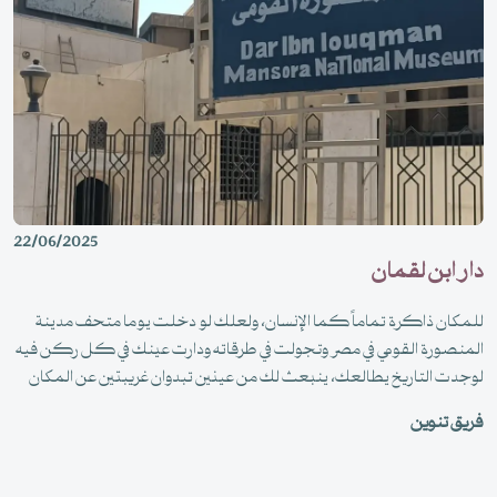
22/06/2025
دار ابن لقمان
للمكان ذاكرة تماماً كما الإنسان، ولعلك لو دخلت يوما متحف مدينة
المنصورة القومي في مصر وتجولت في طرقاته ودارت عينك في كل ركن فيه
لوجدت التاريخ يطالعك، ينبعث لك من عينين تبدوان غريبتين عن المكان
-الذي يمتلىء بتفاصيل تخبرك عن هويته العربية الإسلامية- بلونهما الفاتح
فريق تنوين
وشقرة الشعر تخبرانك عن الهوية الغربية للتمثال القائم، أجل فهنا "دار ابن
لقمان" وهذا تمثال"لويس التاسع" أسيراً.