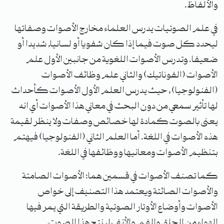
والألفاظ.
في علم الصوتيات يدرس العلماء مخارج الأصوات وصفاتها
ليحدد كل صوت فيما إذا كان شفويا أو لسانيا, شديدا أو
ضعيفا. وتدرس الأصوات اللغوية من جانبين الأول علم
الأصوات (الفوناتيك) والثاني علم وظائف الأصوات
(الفنولوجيا) , حيث يدرس العلم الأول الأصوات كأحداث
لها تأثير سمعي من دون البحث في معاني هذا الأصوات أي انه
يعنى بالصوت كمادة لها خصائص وصفات ولا ينظر لقيمة
هذه الأصوات في اللغة. أما العلم الثاني (الفنولوجيا) فيهتم
بتنظيم الأصوات ومعانيها ووظائفها في اللغة.
كما تصنف الأصوات في قسمين هما: الأصوات الصامتة
والأصوات الصائتة ويعتمد هذا التصنيف إلى خواص
الأصوات وأوضاع الأوتار الصوتية والطريقة التي يمر فيها
الهواء من الحلق والفم والأنف لينتج هذا الصوت.