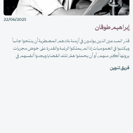
22/06/2025
إبراهيم طوقان
قَدَر المبدعين الذين يولدون في أزمنة بلادهم المضطربة أن ينتحوا جانباً
ويكتبوا في العموميات إذا لم يملكوا الرغبة والقدرة على خوض مجريات
يرونها أكبر منهم، أو أن يحملوا همّ تلك القضايا ويجدوا أنفسهم في
خضم الأحداث مستغلين إبداعهم للتأريخ والتوثيق وإشعال الهمم وفضح
فريق تنوين
المتورطين.