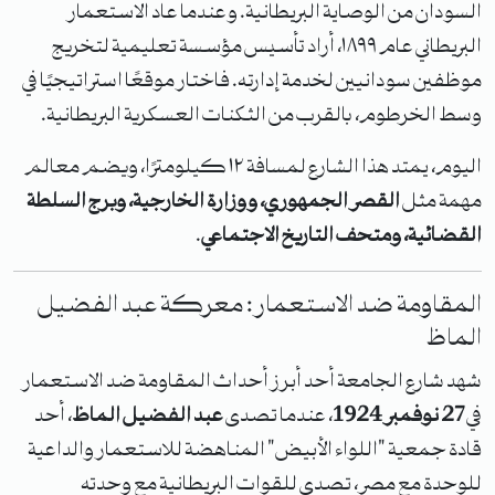
السودان من الوصاية البريطانية. وعندما عاد الاستعمار
البريطاني عام ١٨٩٩، أراد تأسيس مؤسسة تعليمية لتخريج
موظفين سودانيين لخدمة إدارته. فاختار موقعًا استراتيجيًا في
وسط الخرطوم، بالقرب من الثكنات العسكرية البريطانية.
اليوم، يمتد هذا الشارع لمسافة ١٢ كيلومترًا، ويضم معالم
مهمة مثل
القصر الجمهوري، ووزارة الخارجية، وبرج السلطة
القضائية، ومتحف التاريخ الاجتماعي
.
المقاومة ضد الاستعمار: معركة عبد الفضيل
الماظ
شهد شارع الجامعة أحد أبرز أحداث المقاومة ضد الاستعمار
في
27 نوفمبر 1924
، عندما تصدى
عبد الفضيل الماظ
، أحد
قادة جمعية "اللواء الأبيض" المناهضة للاستعمار والداعية
للوحدة مع مصر، تصدى للقوات البريطانية مع وحدته