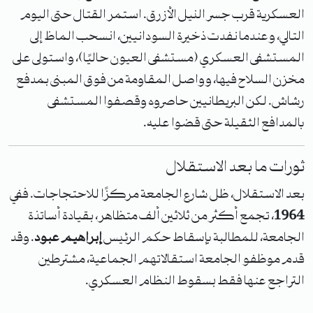
العسكرية قرب جسر النيل الأزرق. استمر القتال حتى اليوم
التالي، وعندما نفدت ذخيرة السودانيين، انسحب الماظ إلى
المستشفى العسكري (مستشفى العيون حاليًا)، واستولى على
مخزن السلاح فيها، وواصل المقاومة من فوق المبنى بمدفع
رشاش. لكن البريطانيين حاصروه وقصفوا المستشفى
بالمدافع الثقيلة حتى قضوا عليه.
ثورات ما بعد الاستقلال
بعد الاستقلال، ظل شارع الجامعة مركزًا للاحتجاجات. ففي
1964
، تجمع أكثر من ثلاثين ألف متظاهر، بقيادة أساتذة
الجامعة، للمطالبة بإسقاط حكم الرئيس
إبراهيم عبود
. وقد
قدم موظفو الجامعة استقالاتهم الجماعية، مشترطين
التراجع عنها فقط بسقوط النظام العسكري.