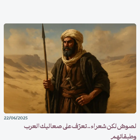
لقمان" وهذا تمثال"لويس التاسع" أسيراً.
22/06/2025
لصوصٌ لكن شعراء .. تعرّف على صعاليك العرب
وطبقاتهم