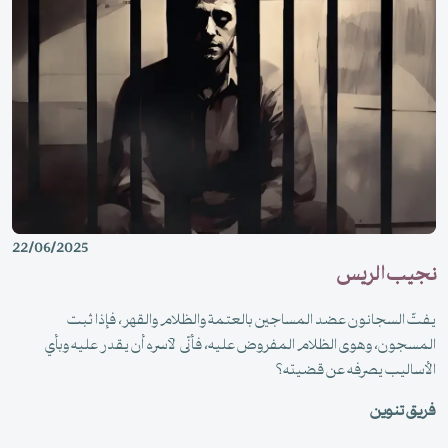
22/06/2025
نجيب الريس
يفتّ السجانون عضد المساجين بالعتمة والظلام والقهر، فإذا ثبت
المسجون، وهوى الظلام المفروض عليه، فأنّى لآسره أن يقدر عليه وبأي
الأساليب يصرفه عن قضيته؟
فريق تنوين