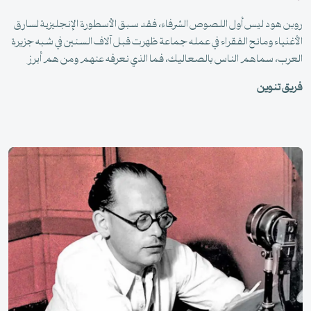
روبن هود ليس أول اللصوص الشرفاء، فقد سبق الأسطورة الإنجليزية لسارق
الأغنياء ومانح الفقراء في عمله جماعة ظهرت قبل آلاف السنين في شبه جزيرة
العرب، سماهم الناس بالصعاليك، فما الذي نعرفه عنهم ومن هم أبرز
اللصوص الشعراء؟
فريق تنوين