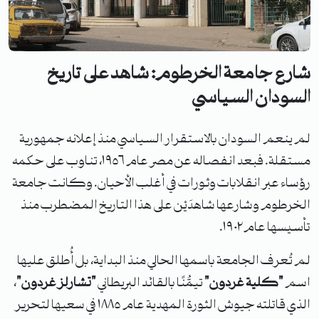
شارع جامعة الخرطوم: شاهد على تاريخ
السودان السياسي
لم ينعم السودان بالاستقرار السياسي منذ إعلانه جمهورية
مستقلة. فبعد انفصاله عن مصر عام ١٩٥٦، تناوب على حكمه
رؤساء عبر انقلابات وثورات في أغلب الأحيان. وكانت جامعة
الخرطوم وشارعها شاهدَيْن على هذا التاريخ المضطرب منذ
تأسيسها عام ١٩٠٢.
لم تُعرف الجامعة باسمها الحالي منذ البداية، بل أُطلق عليها
اسم
"كلية غردون"
تيمُّنًا بالقائد البريطاني
"تشارلز غردون"
،
الذي قاتلته جيوش الثورة المهدية عام ١٨٨٥ في سعيها لتحرير