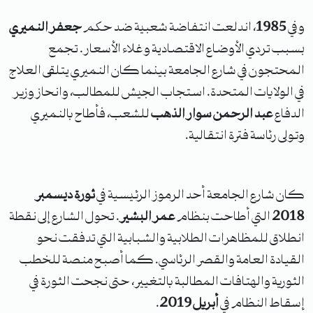
وفي
1985
، اندلعت انتفاضة شعبية ضد حكم
جعفر النميري
بسبب تردي الأوضاع الاقتصادية وغلاء الأسعار. تجمع
المحتجون في شارع الجامعة بينما كان النميري يتلقى العلاج
في الولايات المتحدة. استجاب الجيش للمطالب، وانحاز وزير
الدفاع
عبد الرحمن سوار الذهب
للشعب، فأطاح بالنميري
وتولى رئاسة فترة انتقالية.
كان شارع الجامعة أحد الرموز الرئيسية في
ثورة ديسمبر
2018
التي أطاحت بنظام
عمر البشير
. تحول الشارع إلى نقطة
انطلاق للمظاهرات الطلابية والشبابية التي تدفقت نحو
القيادة العامة والقصر الرئاسي. كما أصبح منصة للخطب
الثورية والهتافات المطالبة بالتغيير، حتى نجحت الثورة في
إسقاط النظام في
أبريل 2019
.