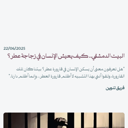
22/06/2025
البيت الدمشقي.. كيف يعيش الإنسان في زجاجة عطر؟
"هل تعرفون معنى أن يسكن الإنسان في قارورة عطر؟ بيتنا كان تلك
القارورة، وثقوا أنني بهذا التشبيه لا أظلم قارورة العطر.. وإنما أظلم دارنا."
فريق تنوين